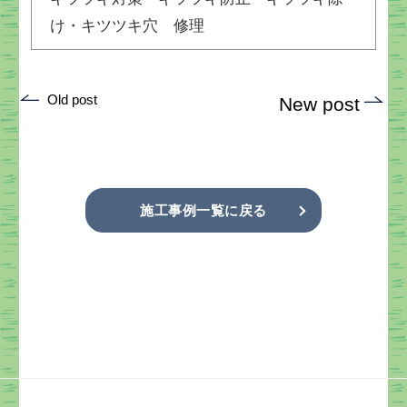
け・キツツキ穴 修理
投
Old post
New post
稿
ナ
ビ
ゲ
施工事例一覧に戻る
ー
シ
ョ
ン